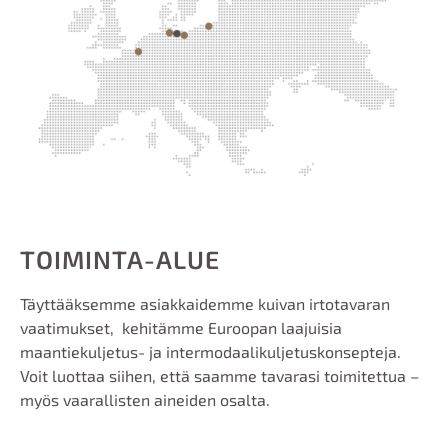
TOIMINTA-ALUE
Täyttääksemme
a
siakkaidemme kuivan irtotavaran
vaatimu
kset
,
kehitämme Euroopan laajuisia
maantiekuljetus- ja
intermodaalikuljetuskonsepteja
.
Voit luottaa siihen, että saamme tavarasi toimitettua –
myös vaarallisten aineiden osalta.