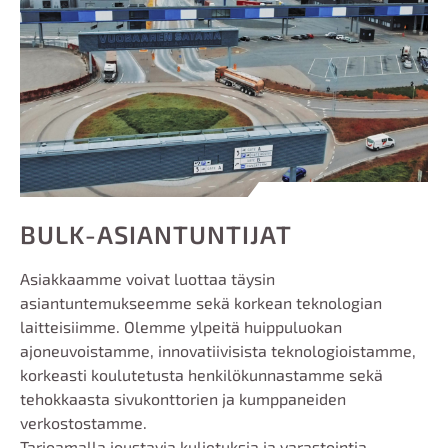
BULK-ASIANTUNTIJAT
Asiakkaamme voivat luottaa täysin
asiantuntemukseemme sekä korkean teknologian
laitteisiimme. Olemme ylpeitä huippuluokan
ajoneuvoistamme, innovatiivisista teknologioistamme,
korkeasti koulutetusta henkilökunnastamme sekä
tehokkaasta sivukonttorien ja kumppaneiden
verkostostamme.
Tarjoamalla joustavia kuljetuksia ja varastointia,