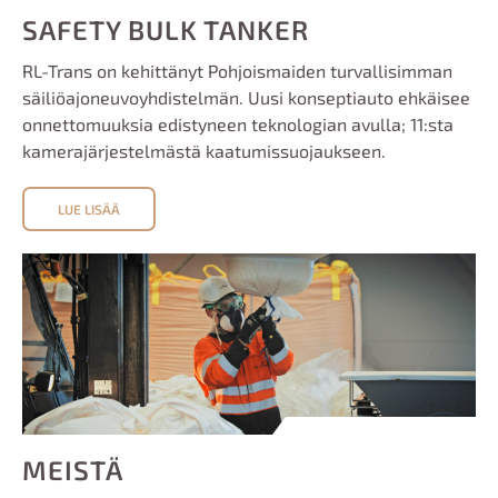
SAFETY BULK TANKER
RL-Trans on kehittänyt Pohjoismaiden turvallisimman
säiliöajoneuvoyhdistelmän. Uusi konseptiauto ehkäisee
onnettomuuksia edistyneen teknologian avulla; 11:sta
kamerajärjestelmästä kaatumissuojaukseen.
LUE LISÄÄ
MEISTÄ