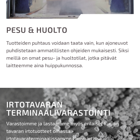
PESU & HUOLTO
Tuotteiden puhtaus voidaan taata vain, kun ajoneuvot
puhdistetaan ammatillisten ohjeiden mukaisesti. Siksi
meillä on omat pesu- ja huoltotilat, jotka pitävät
laitteemme aina huippukunnossa.
IRTOTAVARAN
TERMINAALIVARASTOINTI
Varastoimme ja lastaamme myös erilaiset kuivan
tavaran ir
t
otuotteet omassa
irtotavaraterminaalissamme Lapväärtissä.