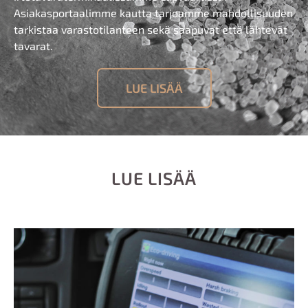
Asiakasportaalimme kautta tarjoamme mahdollisuuden
tarkistaa varastotila
nteen
sekä saapuvat
että
lähtevät
tavarat.
LUE LISÄÄ
LUE LISÄÄ