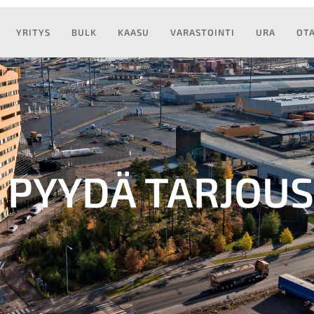
YRITYS
BULK
KAASU
VARASTOINTI
URA
OTA
PYYDÄ TARJOUS