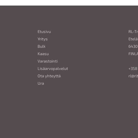
Etusivu
RL-T
Yritys
Etelä
Bulk
6430
Kaasu
FINL
Varastointi
Lisäarvopalvelut
+358
Ota yhteyttä
rl@rl
Ura