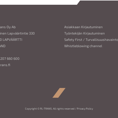
rans Oy Ab
Asiakkaan Kirjautuminen
inen Lapväärtintie 330
Työntekijän Kirjautuminen
0 LAPVÄÄRTTI
Safety First / Turvallisuushavaint
AND
Whistleblowing channel
 207 660 600
trans.fi
Copyright © RL-TRANS. All rights reserved /
Privacy Policy