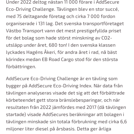
Under 2022 deltog nästan 11 000 förare i AddSecure
Eco-Driving Challenge. Tävlingen blev en stor succé,
med 75 deltagande företag och cirka 7 000 fordon
organiserade i 131 lag. Det svenska transportföretaget
Västbo Transport vann det mest prestigefyllda priset
för det bolag som hade störst minskning av CO2-
utsläpp under året, 680 ton! I den svenska klassen
lyckades Hagéns Åkeri, för andra året i rad, nå bäst
körindex medan EB Road Cargo stod för den största
förbättringen.
AddSecure Eco-Driving Challenge är en tävling som
bygger på AddSecure Eco-Driving Index. När data från
tävlingen analyseras visade det sig att det förbättrade
körbeteendet gett stora bränslebesparingar, och när
resultaten från 2022 jämfördes med 2017 (då tävlingen
startade) visade AddSecures beräkningar att bolagen i
tävlingen minskade sin totala förbrukning med cirka 6,6
miljoner liter diesel på årsbasis. Detta ger årliga